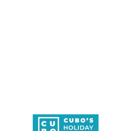
Loa
din
g...