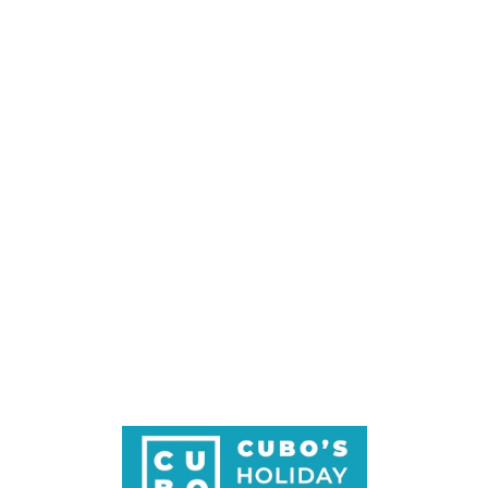
Loa
din
g...