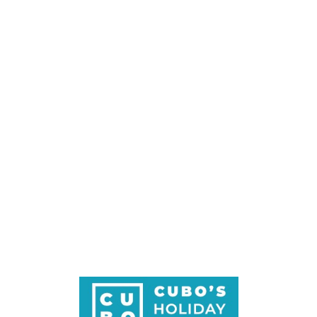
Loa
din
g...