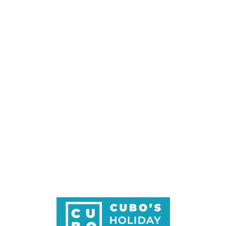
Loa
din
g...