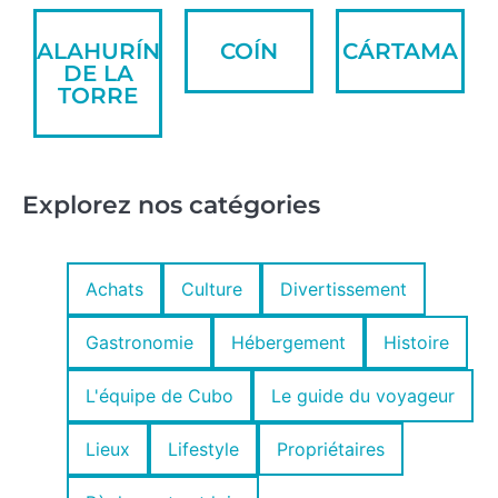
ALAHURÍN
COÍN
CÁRTAMA
DE LA
TORRE
Explorez nos catégories
Achats
Culture
Divertissement
Gastronomie
Hébergement
Histoire
L'équipe de Cubo
Le guide du voyageur
Lieux
Lifestyle
Propriétaires