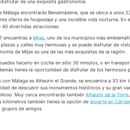
disfrutar de una exquisita gastronomía.
de Málaga encontrarás Benalmádena, que se ubica a unos 2
ente oferta de hospedaje y una increíble vida nocturna. En
 40 divertidas atracciones.
P7 encuentras a
Mijas
, uno de los municipios más emblemáti
 plazas y calles muy hermosas y se puede disfrutar de vist
onomía de Mijas es una de las más exquisitas de la región.
 puedes hacerlo en coche en sólo 30 minutos, o en transpor
demás tienes la oportunidad de disfrutar de los hermosos pa
s con Málaga es Alhaurin el Grande, se encuentra a 33 km 
nidad de descubrir sus monumentos históricos y su gran v
illoso. Muy cerca encontrarás también
Alhaurín de la Torre
os kilómetros también tienes la opción de
alojarte en Cárta
o grupos de amigos.