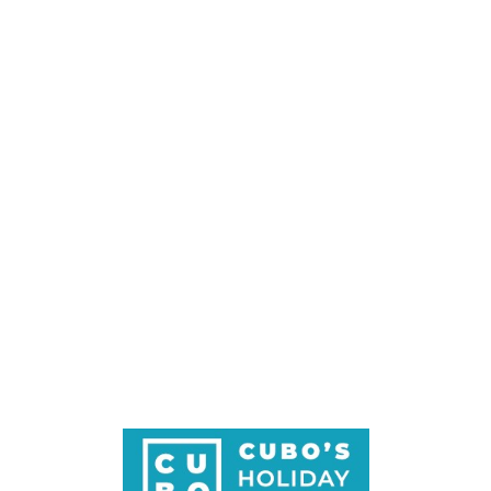
Loa
din
g...