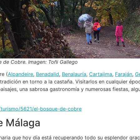
 de Cobre. Imagen: Toñi Gallego
re (
Alpandeire
,
Benadalid
,
Benalauría
,
Cartajima
,
Faraján
,
Ge
radición en torno a la castaña. Visitarlos en cualquier ép
isajes, una sabrosa gastronomía y numerosas fiestas, algu
/turismo/5621/el-bosque-de-cobre
de Málaga
naria que hoy día está recuperando todo su esplendor graci