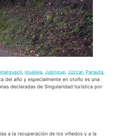
nalguacil
,
Igualeja
,
Jubrique
,
Júzcar
,
Parauta
,
oca del año y especialmente en otoño es una
nas declaradas de Singularidad turística por
as a la recuperación de los viñedos y a la