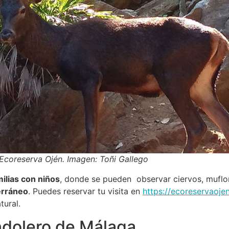
 Ecoreserva Ojén. Imagen: Toñi Gallego
milias con niños
, donde se pueden observar ciervos, mufl
erráneo
. Puedes reservar tu visita en
https://ecoreservaoje
tural.
ndolero de Málaga