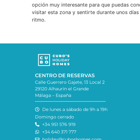
opción muy interesante para que puedas conoce
visitar esta zona y sentirte durante unos día
ritmo.
CENTRO DE RESERVAS
Calle Guerrero Gajete, 13 Local 2
29120 Alhaurín el Grande
Málaga – España
De lunes a sábado de 9h a 19h
Domingo cerrado
+34 951 576 919
+34 640 371 777
holiday@cuboshomes.com