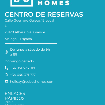
CENTRO DE RESERVAS
Calle Guerrero Gajete, 13 Local
2
29120 Alhaurín el Grande
Málaga – España
De lunes a sábado de 9h
a 19h
Domingo cerrado
+34 951 576 919
+34 640 371 777
holiday@cuboshomes.com
ENLACES
RÁPIDOS
Inicio