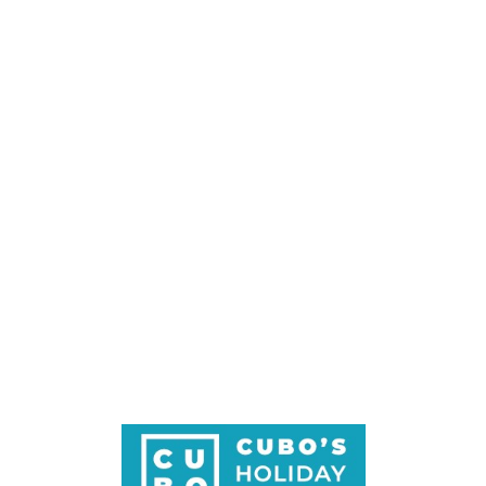
Loa
din
g...