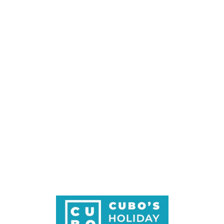
Loa
din
g...