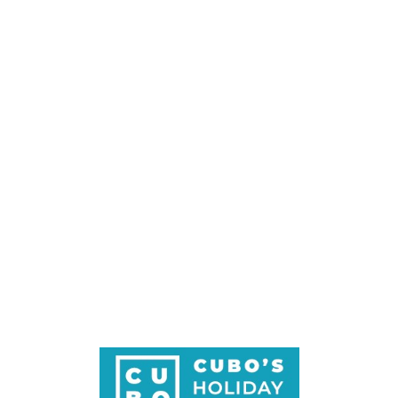
Loa
din
g...