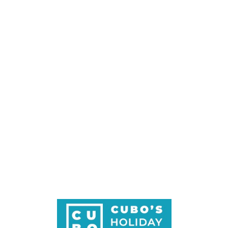
Loa
din
g...