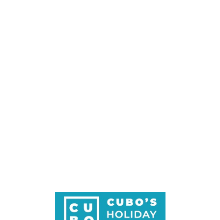
Loa
din
g...