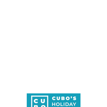
Loa
din
g...