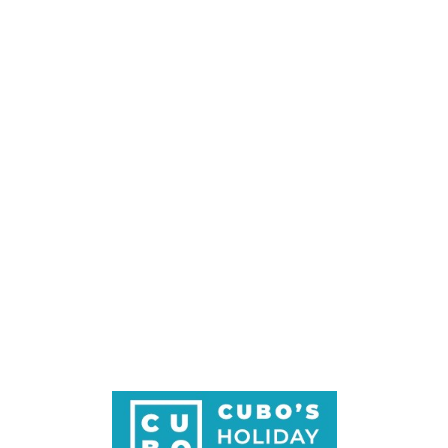
Loa
din
g...