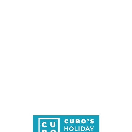
Loa
din
g...