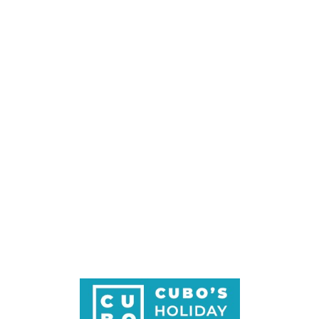
Loa
din
g...