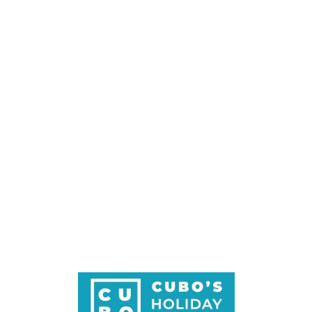
Loa
din
g...