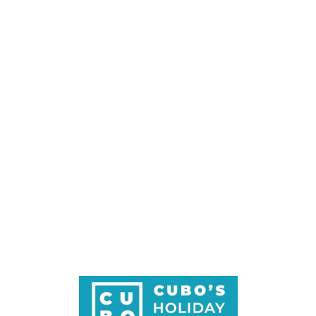
Loa
din
g...