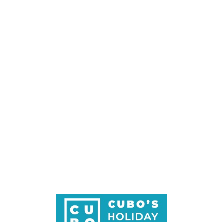
Loa
din
g...