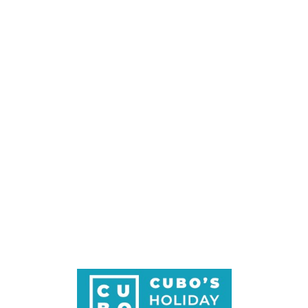
Loa
din
g...