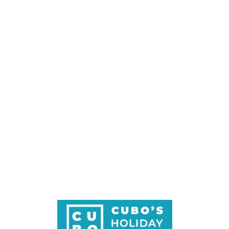
Loa
din
g...