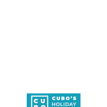
Loa
din
g...