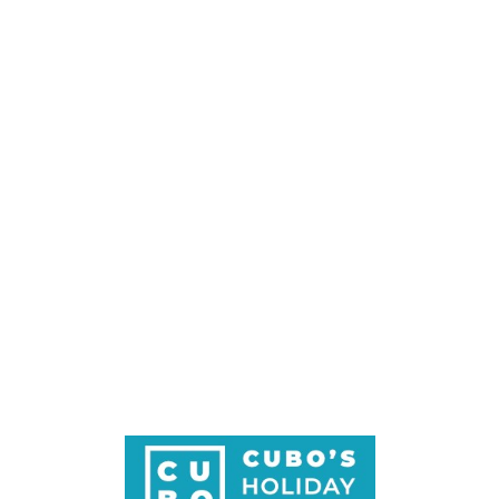
Loa
din
g...