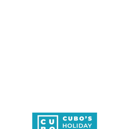
Loa
din
g...