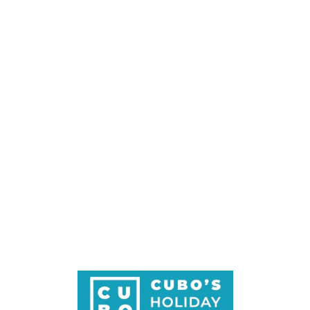
Loa
din
g...