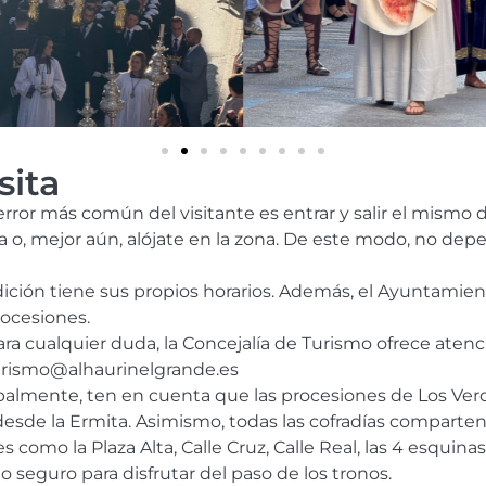
sita
ror más común del visitante es entrar y salir el mismo dí
o, mejor aún, alójate en la zona. De este modo, no depe
ción tiene sus propios horarios. Además, el Ayuntamient
rocesiones.
ra cualquier duda, la Concejalía de Turismo ofrece atenci
rismo@alhaurinelgrande.es
palmente, ten en cuenta que las procesiones de Los Verd
esde la Ermita. Asimismo, todas las cofradías comparten 
 como la Plaza Alta, Calle Cruz, Calle Real, las 4 esquina
to seguro para disfrutar del paso de los tronos.