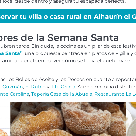
e local desde dentro
y asegura tu escapada perfecta.
ervar tu villa o casa rural en Alhaurín el
ores de la Semana Santa
ubren tarde. Sin duda, la cocina es un pilar de esta fest
na Santa”
, una propuesta centrada en platos de vigilia y 
caminar por el centro, ver cómo se llena el pueblo y sent
as, los Bollos de Aceite y los Roscos en cuanto a reposter
o
,
Guzmán
,
El Rubio
y
Tita Gracia
. Asimismo, para disfrutar
nte Carolina
,
Tapería Casa de la Abuela
,
Restaurante La Lo