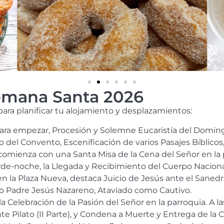
Semana Santa 2026
ra planificar tu alojamiento y desplazamientos:
ara empezar, Procesión y Solemne Eucaristía del Domin
io del Convento, Escenificación de varios Pasajes Bíblico
comienza con una Santa Misa de la Cena del Señor en la pa
arde-noche, la Llegada y Recibimiento del Cuerpo Nacion
en la Plaza Nueva, destaca Juicio de Jesús ante el Sanedrín
tro Padre Jesús Nazareno, Ataviado como Cautivo.
 la Celebración de la Pasión del Señor en la parroquia. A 
te Pilato (II Parte), y Condena a Muerte y Entrega de la C