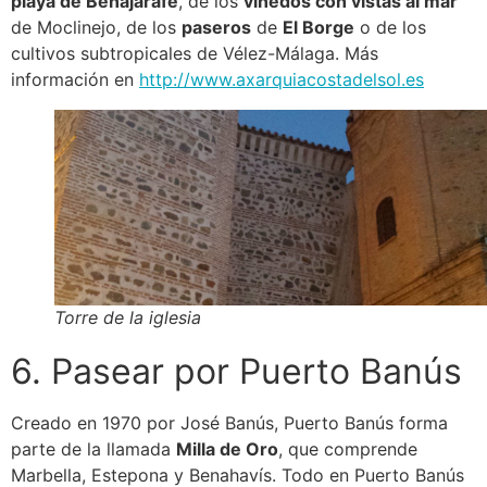
playa de Benajarafe
, de los
viñedos con vistas al mar
de Moclinejo, de los
paseros
de
El Borge
o de los
cultivos subtropicales de Vélez-Málaga. Más
información en
http://www.axarquiacostadelsol.es
Torre de la iglesia
6. Pasear por Puerto Banús
Creado en 1970 por José Banús, Puerto Banús forma
parte de la llamada
Milla de Oro
, que comprende
Marbella, Estepona y Benahavís. Todo en Puerto Banús