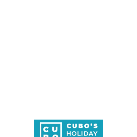
Loa
din
g...