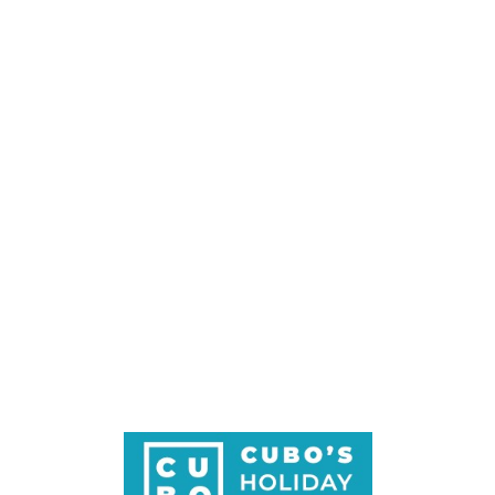
Loa
din
g...