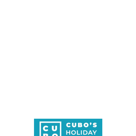
Loa
din
g...