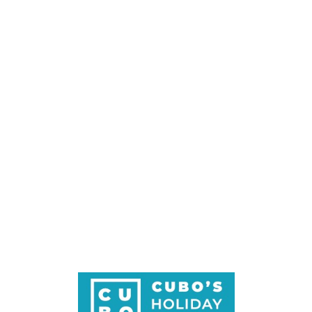
Loa
din
g...