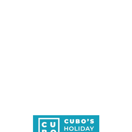
Loa
din
g...