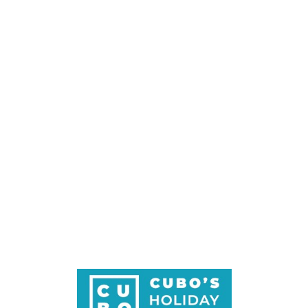
Loa
din
g...