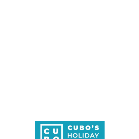
Loa
din
g...