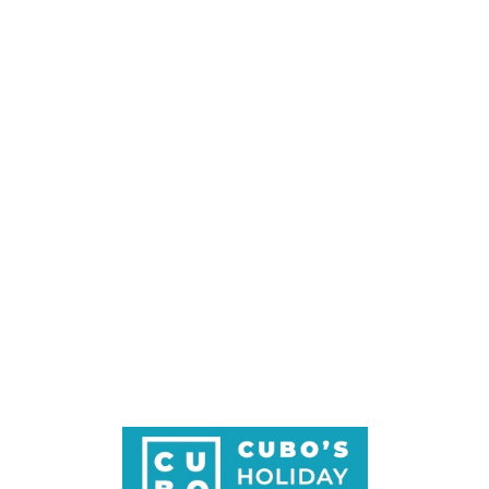
Loa
din
g...