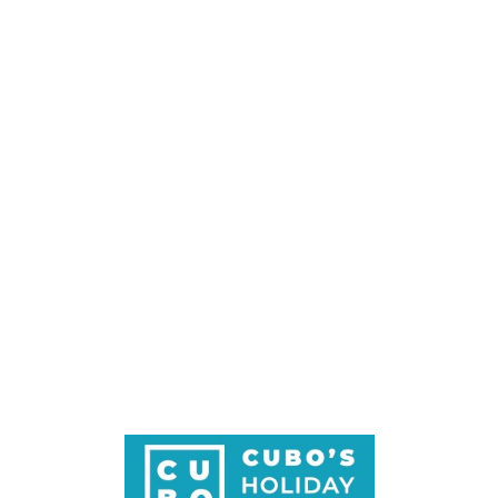
Loa
din
g...