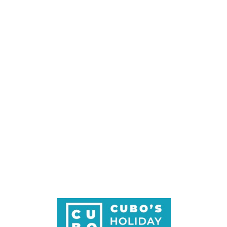
Loa
din
g...