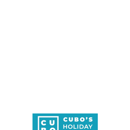
Loa
din
g...