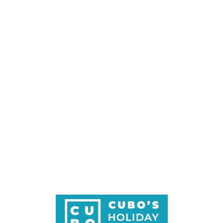
Loa
din
g...