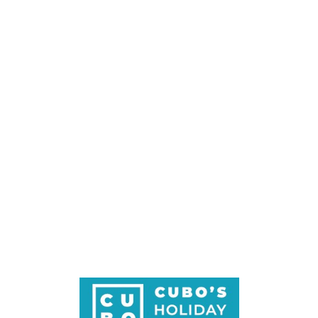
Loa
din
g...