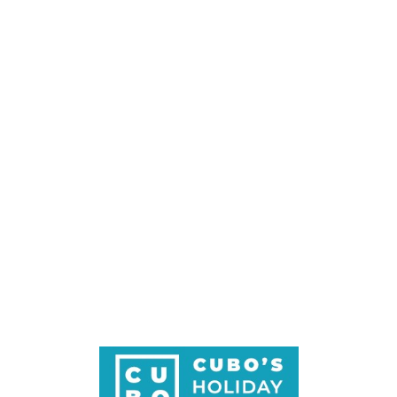
Loa
din
g...