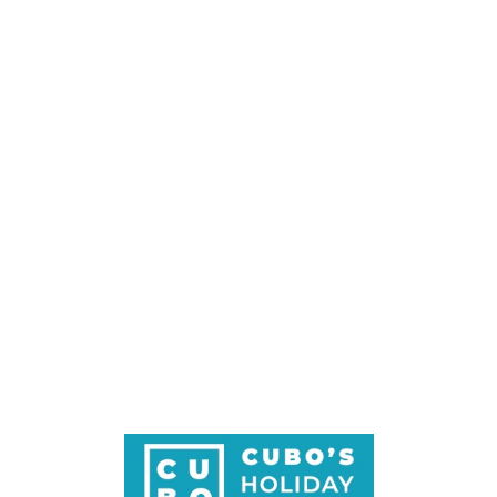
Loa
din
g...