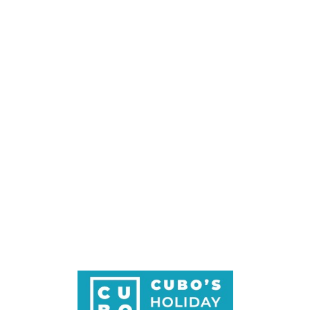
Loa
din
g...