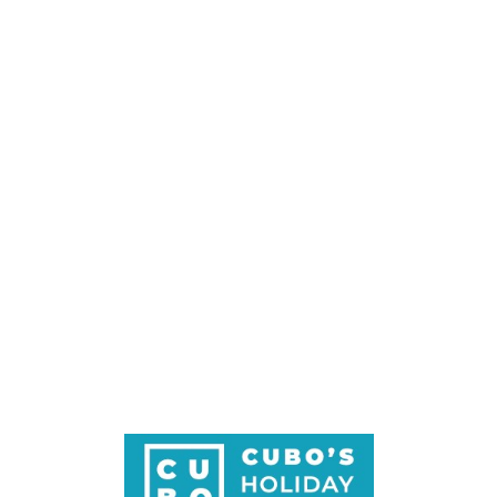
Loa
din
g...