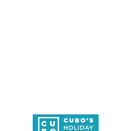
Loa
din
g...