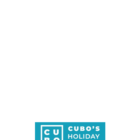
Loa
din
g...