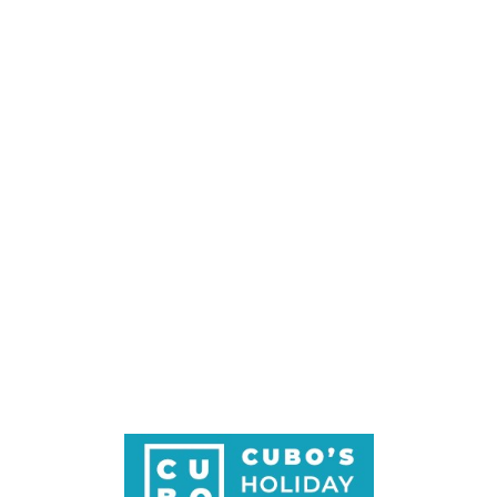
Loa
din
g...